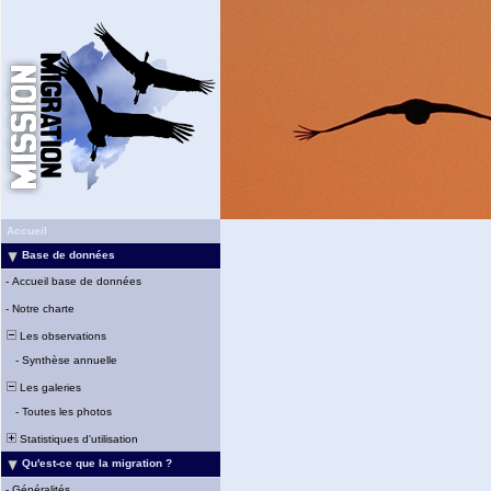
Accueil
Base de données
-
Accueil base de données
-
Notre charte
Les observations
-
Synthèse annuelle
Les galeries
-
Toutes les photos
Statistiques d'utilisation
Qu'est-ce que la migration ?
-
Généralités