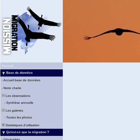
Accueil
Base de données
-
Accueil base de données
-
Notre charte
Les observations
-
Synthèse annuelle
Les galeries
-
Toutes les photos
Statistiques d'utilisation
Qu'est-ce que la migration ?
-
Généralités