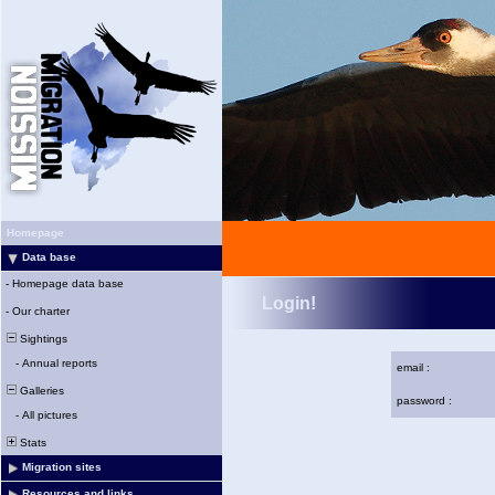
Homepage
Data base
-
Homepage data base
Login!
-
Our charter
Sightings
-
Annual reports
email :
Galleries
password :
-
All pictures
Stats
Migration sites
Resources and links