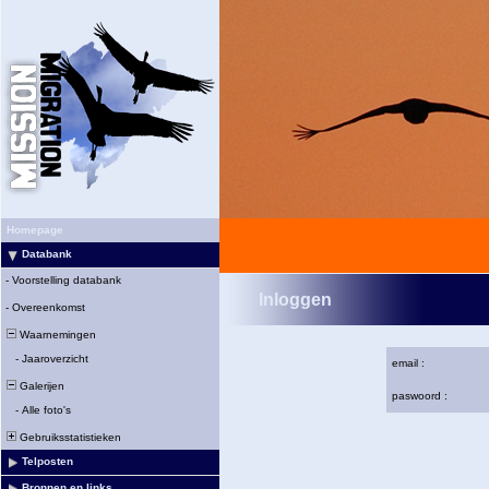
Homepage
Databank
-
Voorstelling databank
Inloggen
-
Overeenkomst
Waarnemingen
-
Jaaroverzicht
email :
Galerijen
paswoord :
-
Alle foto's
Gebruiksstatistieken
Telposten
Bronnen en links