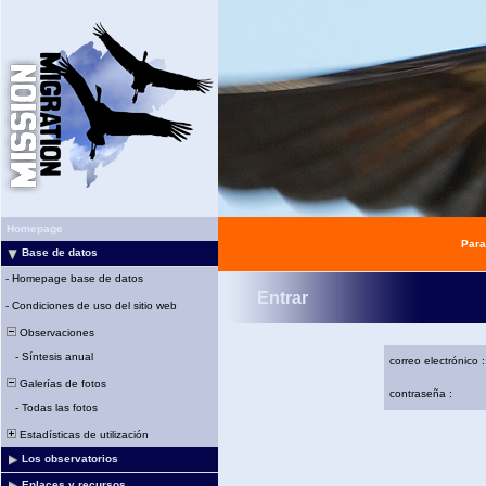
Homepage
Para
Base de datos
-
Homepage base de datos
Entrar
-
Condiciones de uso del sitio web
Observaciones
-
Síntesis anual
correo electrónico :
Galerías de fotos
contraseña :
-
Todas las fotos
Estadísticas de utilización
Los observatorios
Enlaces y recursos