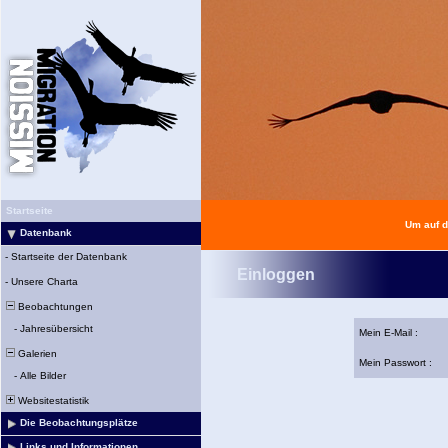
Startseite
Um auf d
Datenbank
-
Startseite der Datenbank
Einloggen
-
Unsere Charta
Beobachtungen
-
Jahresübersicht
Mein E-Mail :
Galerien
Mein Passwort :
-
Alle Bilder
Websitestatistik
Die Beobachtungsplätze
Links und Informationen