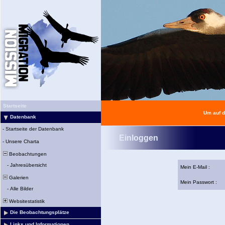
Startseite
Um auf d
Datenbank
-
Startseite der Datenbank
Einloggen
-
Unsere Charta
Beobachtungen
-
Jahresübersicht
Mein E-Mail :
Galerien
Mein Passwort :
-
Alle Bilder
Websitestatistik
Die Beobachtungsplätze
Links und Informationen