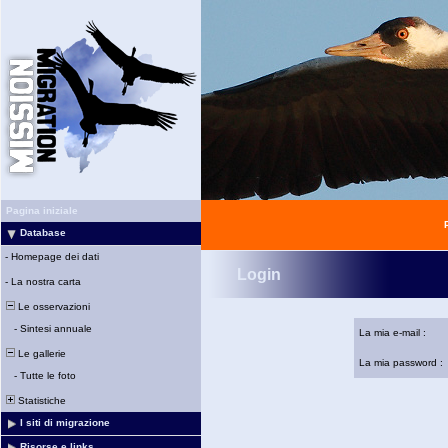
Pagina iniziale
Database
-
Homepage dei dati
Login
-
La nostra carta
Le osservazioni
-
Sintesi annuale
La mia e-mail :
Le gallerie
La mia password :
-
Tutte le foto
Statistiche
I siti di migrazione
Risorse e links