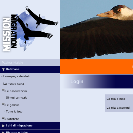
Pagina iniziale
Database
-
Homepage dei dati
Login
-
La nostra carta
Le osservazioni
-
Sintesi annuale
La mia e-mail :
Le gallerie
La mia password :
-
Tutte le foto
Statistiche
I siti di migrazione
Risorse e links