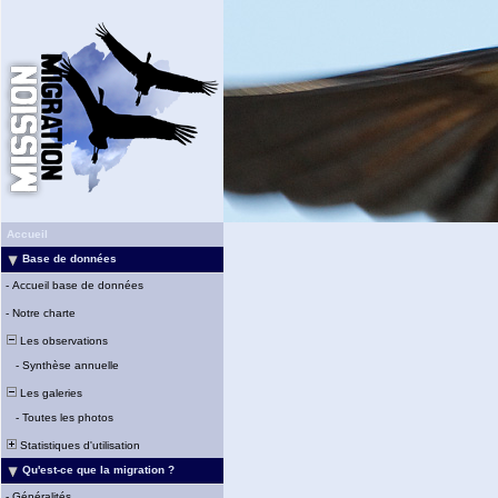
Accueil
Base de données
-
Accueil base de données
-
Notre charte
Les observations
-
Synthèse annuelle
Les galeries
-
Toutes les photos
Statistiques d'utilisation
Qu'est-ce que la migration ?
-
Généralités