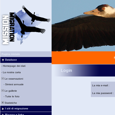
Pagina iniziale
Database
-
Homepage dei dati
Login
-
La nostra carta
Le osservazioni
-
Sintesi annuale
La mia e-mail :
Le gallerie
La mia password :
-
Tutte le foto
Statistiche
I siti di migrazione
Risorse e links