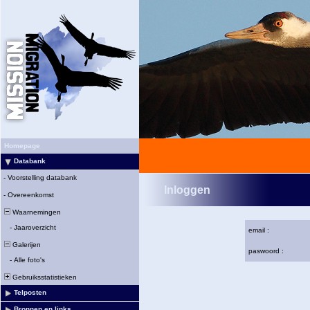
Homepage
Databank
-
Voorstelling databank
Inloggen
-
Overeenkomst
Waarnemingen
-
Jaaroverzicht
email :
Galerijen
paswoord :
-
Alle foto's
Gebruiksstatistieken
Telposten
Bronnen en links