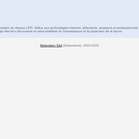
boration du réseau LPO. Grâce aux technologies Internet, débutants, amateurs et professionnels 
s réel leur découverte et ainsi améliorer la connaissance et la protection de la faune
Biolovision Sàrl
(Switzerland), 2003-2026