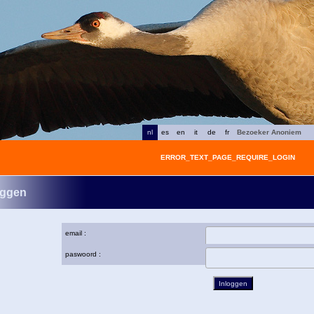
nl
es
en
it
de
fr
Bezoeker Anoniem
ERROR_TEXT_PAGE_REQUIRE_LOGIN
oggen
email :
paswoord :