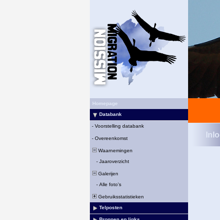
Homepage
Databank
-
Voorstelling databank
Inl
-
Overeenkomst
Waarnemingen
-
Jaaroverzicht
Galerijen
-
Alle foto's
Gebruiksstatistieken
Telposten
Bronnen en links