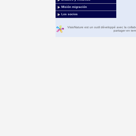
Misión migración
Los socios
VisioNature est un outil développé avec la colla
partager en temp