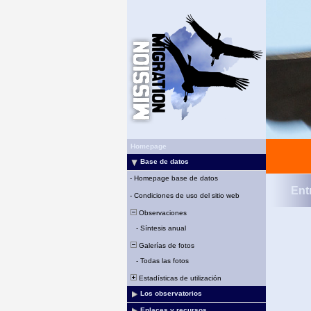
Homepage
Base de datos
-
Homepage base de datos
Ent
-
Condiciones de uso del sitio web
Observaciones
-
Síntesis anual
Galerías de fotos
-
Todas las fotos
Estadísticas de utilización
Los observatorios
Enlaces y recursos