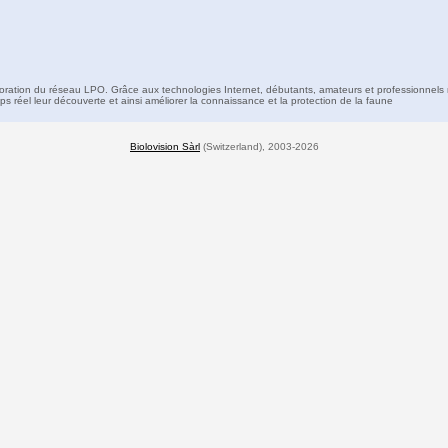
boration du réseau LPO. Grâce aux technologies Internet, débutants, amateurs et professionnels 
s réel leur découverte et ainsi améliorer la connaissance et la protection de la faune
Biolovision Sàrl
(Switzerland), 2003-2026