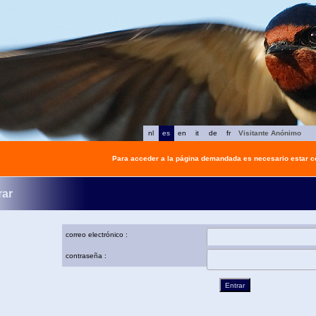
nl
es
en
it
de
fr
Visitante Anónimo
Para acceder a la página demandada es necesario estar 
rar
correo electrónico :
contraseña :