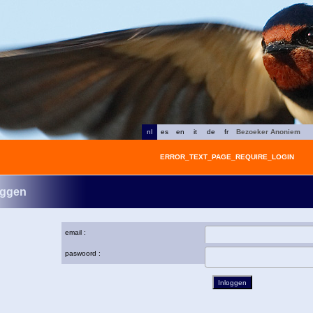
nl
es
en
it
de
fr
Bezoeker Anoniem
ERROR_TEXT_PAGE_REQUIRE_LOGIN
oggen
email :
paswoord :