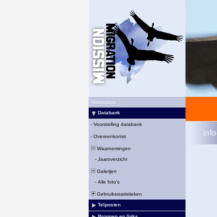
Homepage
Databank
-
Voorstelling databank
Inl
-
Overeenkomst
Waarnemingen
-
Jaaroverzicht
Galerijen
-
Alle foto's
Gebruiksstatistieken
Telposten
Bronnen en links