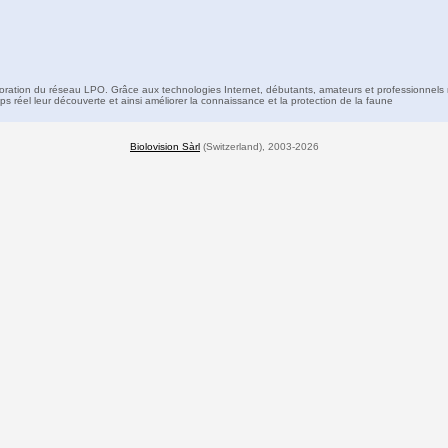
boration du réseau LPO. Grâce aux technologies Internet, débutants, amateurs et professionnels 
s réel leur découverte et ainsi améliorer la connaissance et la protection de la faune
Biolovision Sàrl
(Switzerland), 2003-2026