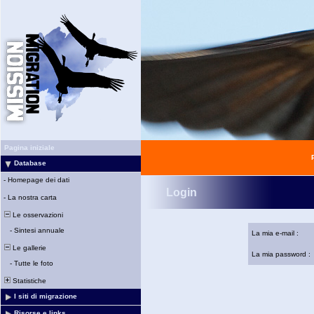
Pagina iniziale
Database
-
Homepage dei dati
Login
-
La nostra carta
Le osservazioni
-
Sintesi annuale
La mia e-mail :
Le gallerie
La mia password :
-
Tutte le foto
Statistiche
I siti di migrazione
Risorse e links