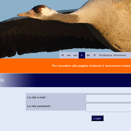
nl
es
en
it
de
fr
Visitatore Anonimo
Per accedere alla pagina richiesta è necessario connet
in
La mia e-mail :
La mia password :