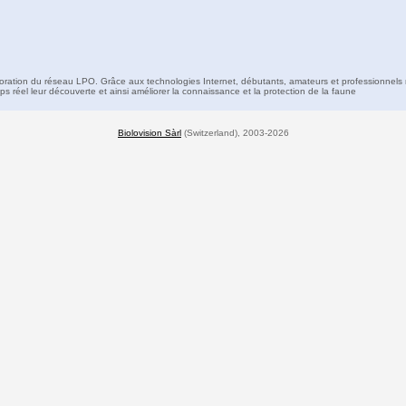
boration du réseau LPO. Grâce aux technologies Internet, débutants, amateurs et professionnels 
s réel leur découverte et ainsi améliorer la connaissance et la protection de la faune
Biolovision Sàrl
(Switzerland), 2003-2026