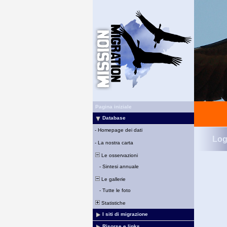
Pagina iniziale
Database
-
Homepage dei dati
Log
-
La nostra carta
Le osservazioni
-
Sintesi annuale
Le gallerie
-
Tutte le foto
Statistiche
I siti di migrazione
Risorse e links