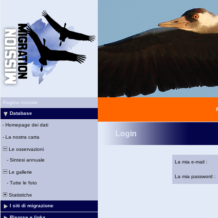
Pagina iniziale
Database
-
Homepage dei dati
Login
-
La nostra carta
Le osservazioni
-
Sintesi annuale
La mia e-mail :
Le gallerie
La mia password :
-
Tutte le foto
Statistiche
I siti di migrazione
Risorse e links