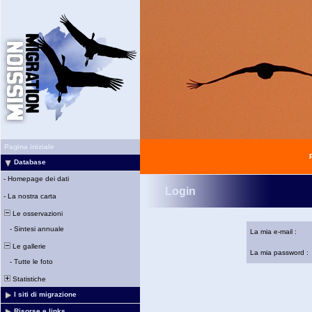
Pagina iniziale
Database
-
Homepage dei dati
Login
-
La nostra carta
Le osservazioni
-
Sintesi annuale
La mia e-mail :
Le gallerie
La mia password :
-
Tutte le foto
Statistiche
I siti di migrazione
Risorse e links