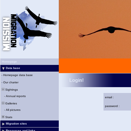
Homepage
Data base
-
Homepage data base
Login!
-
Our charter
Sightings
-
Annual reports
email :
Galleries
password :
-
All pictures
Stats
Migration sites
Resources and links