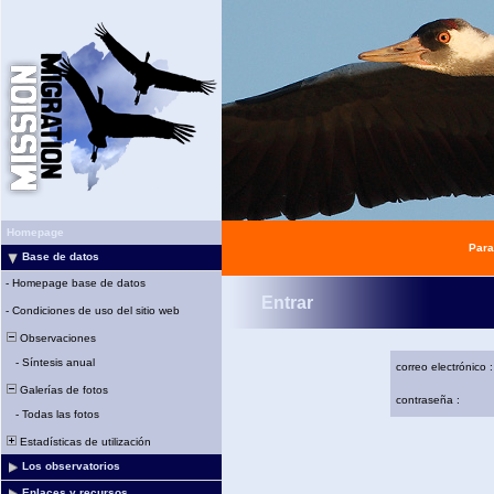
Homepage
Para
Base de datos
-
Homepage base de datos
Entrar
-
Condiciones de uso del sitio web
Observaciones
-
Síntesis anual
correo electrónico :
Galerías de fotos
contraseña :
-
Todas las fotos
Estadísticas de utilización
Los observatorios
Enlaces y recursos