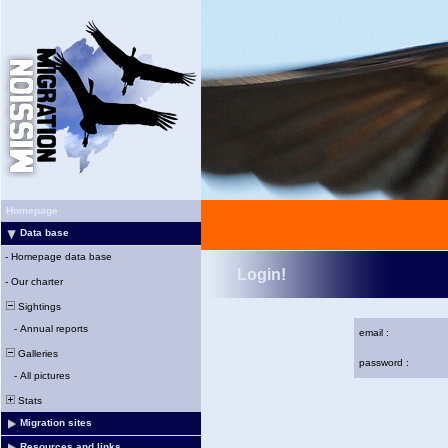
Homepage
Data base
-
Homepage data base
Login!
-
Our charter
Sightings
-
Annual reports
email :
Galleries
password :
-
All pictures
Stats
Migration sites
Resources and links