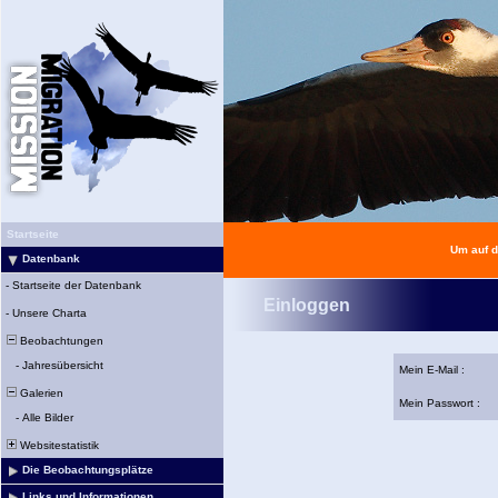
Startseite
Um auf d
Datenbank
-
Startseite der Datenbank
Einloggen
-
Unsere Charta
Beobachtungen
-
Jahresübersicht
Mein E-Mail :
Galerien
Mein Passwort :
-
Alle Bilder
Websitestatistik
Die Beobachtungsplätze
Links und Informationen