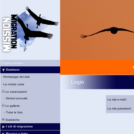
Pagina iniziale
Database
-
Homepage dei dati
Login
-
La nostra carta
Le osservazioni
-
Sintesi annuale
La mia e-mail :
Le gallerie
La mia password :
-
Tutte le foto
Statistiche
I siti di migrazione
Risorse e links