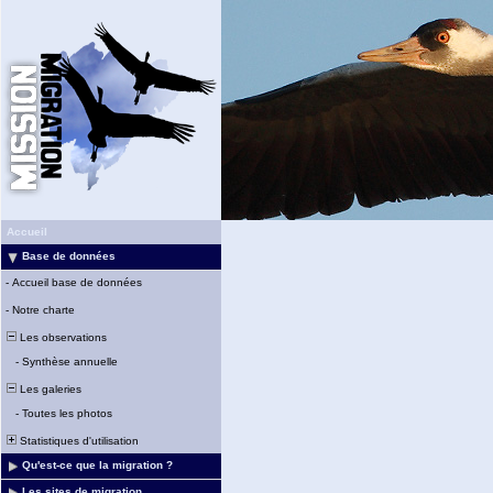
Accueil
Base de données
-
Accueil base de données
-
Notre charte
Les observations
-
Synthèse annuelle
Les galeries
-
Toutes les photos
Statistiques d'utilisation
Qu'est-ce que la migration ?
Les sites de migration