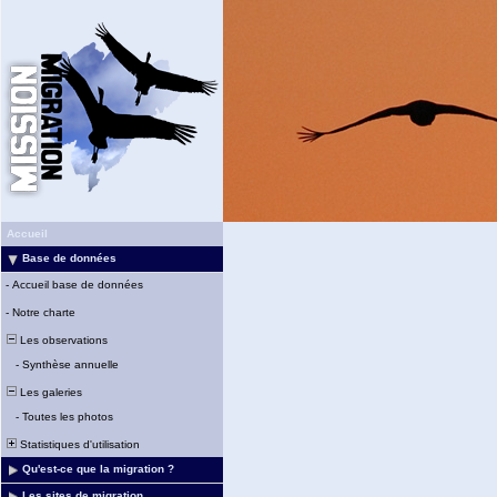
Accueil
Base de données
-
Accueil base de données
-
Notre charte
Les observations
-
Synthèse annuelle
Les galeries
-
Toutes les photos
Statistiques d'utilisation
Qu'est-ce que la migration ?
Les sites de migration