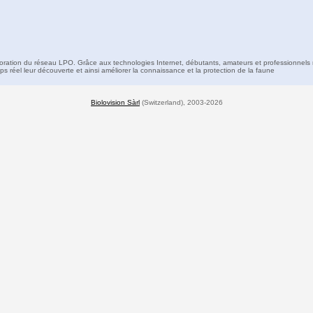
boration du réseau LPO. Grâce aux technologies Internet, débutants, amateurs et professionnels 
s réel leur découverte et ainsi améliorer la connaissance et la protection de la faune
Biolovision Sàrl
(Switzerland), 2003-2026