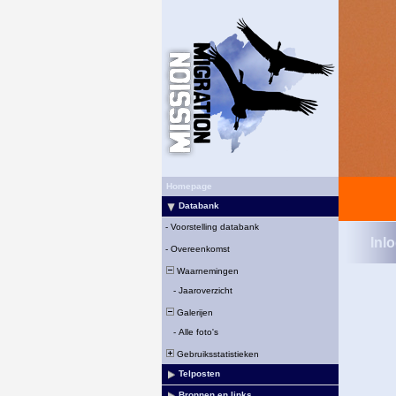
Homepage
Databank
-
Voorstelling databank
Inl
-
Overeenkomst
Waarnemingen
-
Jaaroverzicht
Galerijen
-
Alle foto's
Gebruiksstatistieken
Telposten
Bronnen en links