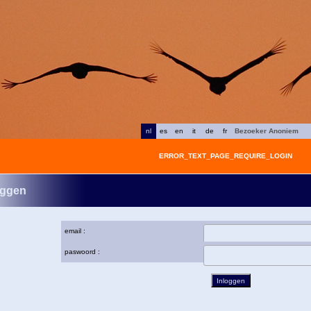
nl
es
en
it
de
fr
Bezoeker Anoniem
ERROR_TEXT_PAGE_REQUIRE_LOGIN
oggen
email :
paswoord :