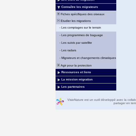
Connaître les migrateurs
Fiches spécifiques des oiseaux
Etudier les migrations
-
Les comptages sur le terrain
-
Les programmes de baguage
-
Les suivis par satellite
-
Les radars
-
Migrateurs et changements climatiques
Agir pour la protection
Ressources et liens
La mission migration
Les partenaires
VisioNature est un outil développé avec la colla
partager en temp