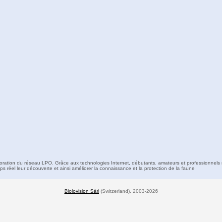
boration du réseau LPO. Grâce aux technologies Internet, débutants, amateurs et professionnels 
s réel leur découverte et ainsi améliorer la connaissance et la protection de la faune
Biolovision Sàrl
(Switzerland), 2003-2026