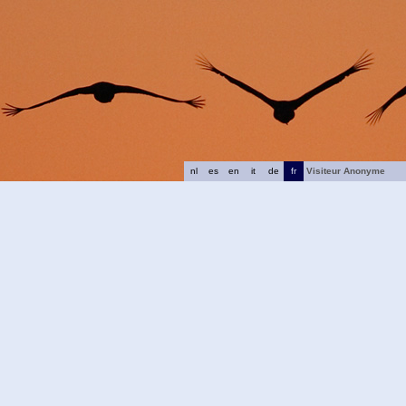
nl
es
en
it
de
fr
Visiteur Anonyme