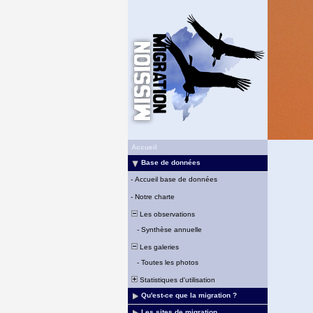
Accueil
Base de données
-
Accueil base de données
-
Notre charte
Les observations
-
Synthèse annuelle
Les galeries
-
Toutes les photos
Statistiques d'utilisation
Qu'est-ce que la migration ?
Les sites de migration