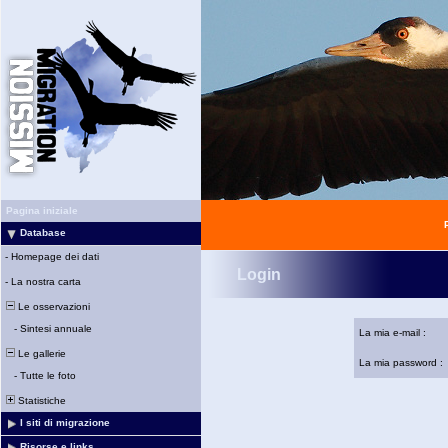
Pagina iniziale
Database
-
Homepage dei dati
Login
-
La nostra carta
Le osservazioni
-
Sintesi annuale
La mia e-mail :
Le gallerie
La mia password :
-
Tutte le foto
Statistiche
I siti di migrazione
Risorse e links