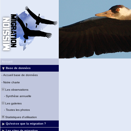
Accueil
Base de données
-
Accueil base de données
-
Notre charte
Les observations
-
Synthèse annuelle
Les galeries
-
Toutes les photos
Statistiques d'utilisation
Qu'est-ce que la migration ?
Les sites de migration