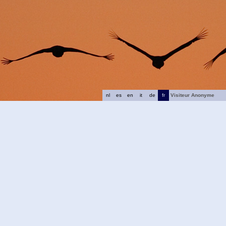
nl
es
en
it
de
fr
Visiteur Anonyme