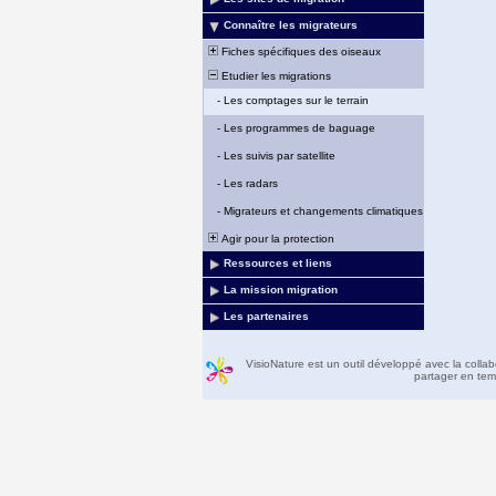
Connaître les migrateurs
Fiches spécifiques des oiseaux
Etudier les migrations
-
Les comptages sur le terrain
-
Les programmes de baguage
-
Les suivis par satellite
-
Les radars
-
Migrateurs et changements climatiques
Agir pour la protection
Ressources et liens
La mission migration
Les partenaires
VisioNature est un outil développé avec la colla
partager en temp