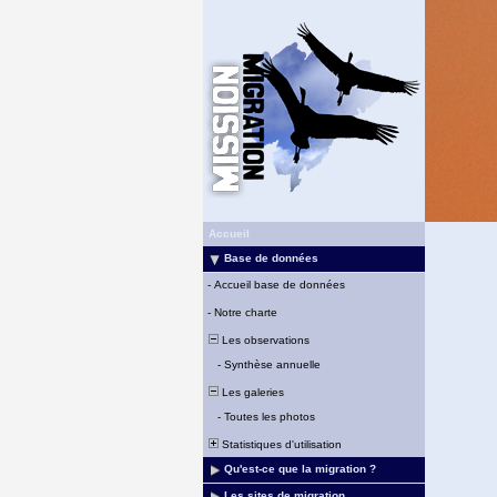
Accueil
Base de données
-
Accueil base de données
-
Notre charte
Les observations
-
Synthèse annuelle
Les galeries
-
Toutes les photos
Statistiques d'utilisation
Qu'est-ce que la migration ?
Les sites de migration