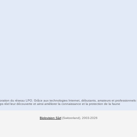
boration du réseau LPO. Grâce aux technologies Internet, débutants, amateurs et professionnels 
s réel leur découverte et ainsi améliorer la connaissance et la protection de la faune
Biolovision Sàrl
(Switzerland), 2003-2026