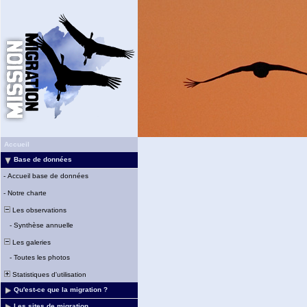
Accueil
Base de données
-
Accueil base de données
-
Notre charte
Les observations
-
Synthèse annuelle
Les galeries
-
Toutes les photos
Statistiques d'utilisation
Qu'est-ce que la migration ?
Les sites de migration