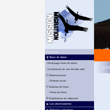
Homepage
Base de datos
-
Homepage base de datos
Ent
-
Condiciones de uso del sitio web
Observaciones
-
Síntesis anual
Galerías de fotos
-
Todas las fotos
Estadísticas de utilización
Los observatorios
Enlaces y recursos