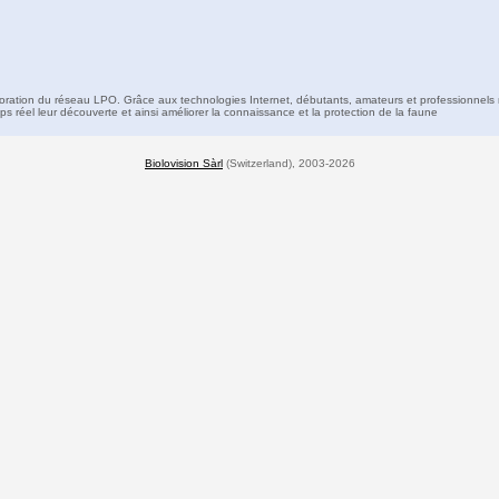
boration du réseau LPO. Grâce aux technologies Internet, débutants, amateurs et professionnels 
s réel leur découverte et ainsi améliorer la connaissance et la protection de la faune
Biolovision Sàrl
(Switzerland), 2003-2026