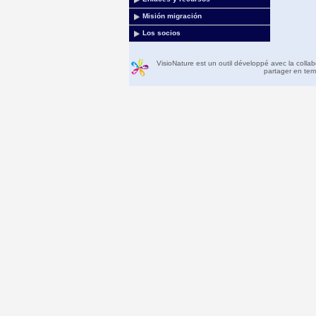
Misión migración
Los socios
VisioNature est un outil développé avec la colla
partager en temp