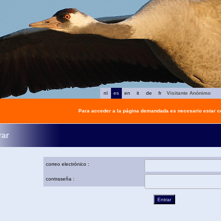
nl
es
en
it
de
fr
Visitante Anónimo
Para acceder a la página demandada es necesario estar 
rar
correo electrónico :
contraseña :