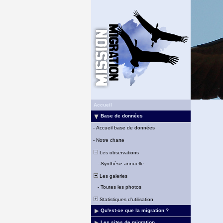
Accueil
Base de données
-
Accueil base de données
-
Notre charte
Les observations
-
Synthèse annuelle
Les galeries
-
Toutes les photos
Statistiques d'utilisation
Qu'est-ce que la migration ?
Les sites de migration