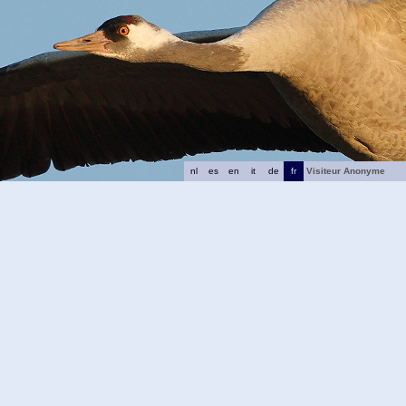
nl
es
en
it
de
fr
Visiteur Anonyme