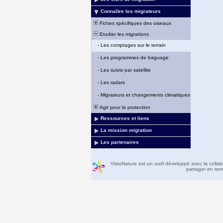
Connaître les migrateurs
Fiches spécifiques des oiseaux
Etudier les migrations
-
Les comptages sur le terrain
-
Les programmes de baguage
-
Les suivis par satellite
-
Les radars
-
Migrateurs et changements climatiques
Agir pour la protection
Ressources et liens
La mission migration
Les partenaires
VisioNature est un outil développé avec la colla
partager en temp