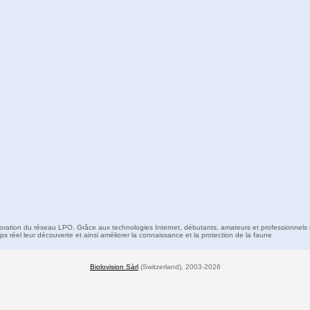
boration du réseau LPO. Grâce aux technologies Internet, débutants, amateurs et professionnels 
s réel leur découverte et ainsi améliorer la connaissance et la protection de la faune
Biolovision Sàrl
(Switzerland), 2003-2026