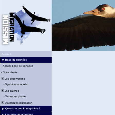
Accueil
Base de données
-
Accueil base de données
-
Notre charte
Les observations
-
Synthèse annuelle
Les galeries
-
Toutes les photos
Statistiques d'utilisation
Qu'est-ce que la migration ?
Les sites de migration