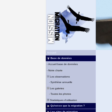
Accueil
Base de données
-
Accueil base de données
-
Notre charte
Les observations
-
Synthèse annuelle
Les galeries
-
Toutes les photos
Statistiques d'utilisation
Qu'est-ce que la migration ?
Les sites de migration