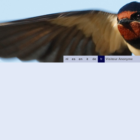
nl
es
en
it
de
fr
Visiteur Anonyme