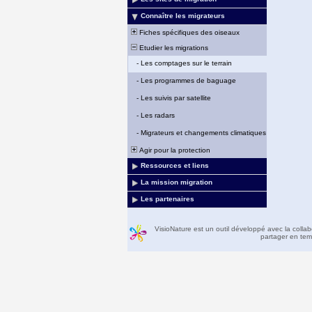
Connaître les migrateurs
Fiches spécifiques des oiseaux
Etudier les migrations
-
Les comptages sur le terrain
-
Les programmes de baguage
-
Les suivis par satellite
-
Les radars
-
Migrateurs et changements climatiques
Agir pour la protection
Ressources et liens
La mission migration
Les partenaires
VisioNature est un outil développé avec la colla
partager en temp