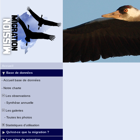
Accueil
Base de données
-
Accueil base de données
-
Notre charte
Les observations
-
Synthèse annuelle
Les galeries
-
Toutes les photos
Statistiques d'utilisation
Qu'est-ce que la migration ?
Les sites de migration