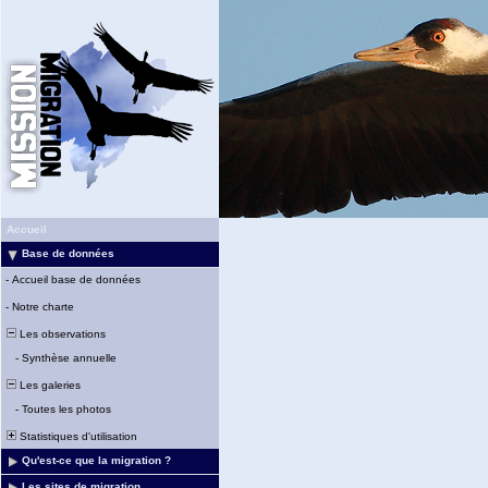
Accueil
Base de données
-
Accueil base de données
-
Notre charte
Les observations
-
Synthèse annuelle
Les galeries
-
Toutes les photos
Statistiques d'utilisation
Qu'est-ce que la migration ?
Les sites de migration