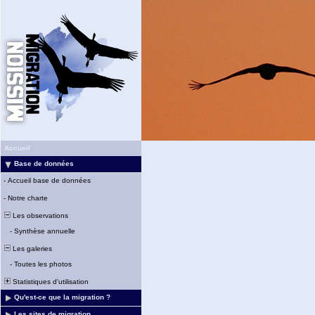
Accueil
Base de données
-
Accueil base de données
-
Notre charte
Les observations
-
Synthèse annuelle
Les galeries
-
Toutes les photos
Statistiques d'utilisation
Qu'est-ce que la migration ?
Les sites de migration