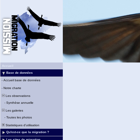
Accueil
Base de données
-
Accueil base de données
-
Notre charte
Les observations
-
Synthèse annuelle
Les galeries
-
Toutes les photos
Statistiques d'utilisation
Qu'est-ce que la migration ?
Les sites de migration