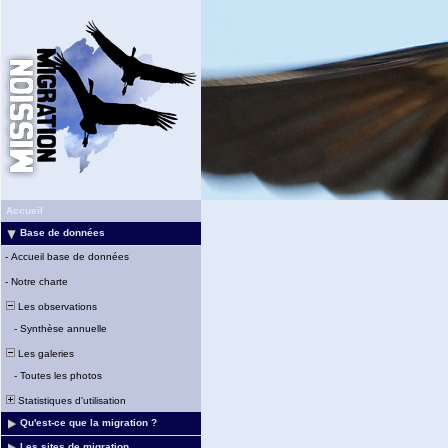
Accueil
Base de données
-
Accueil base de données
-
Notre charte
Les observations
-
Synthèse annuelle
Les galeries
-
Toutes les photos
Statistiques d'utilisation
Qu'est-ce que la migration ?
Les sites de migration