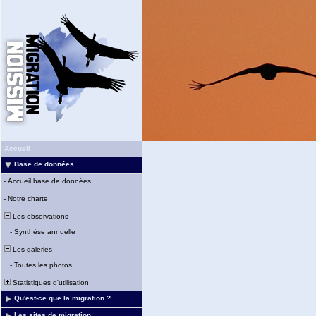
Accueil
Base de données
-
Accueil base de données
-
Notre charte
Les observations
-
Synthèse annuelle
Les galeries
-
Toutes les photos
Statistiques d'utilisation
Qu'est-ce que la migration ?
Les sites de migration