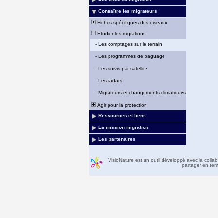
Connaître les migrateurs
Fiches spécifiques des oiseaux
Etudier les migrations
-
Les comptages sur le terrain
-
Les programmes de baguage
-
Les suivis par satellite
-
Les radars
-
Migrateurs et changements climatiques
Agir pour la protection
Ressources et liens
La mission migration
Les partenaires
VisioNature est un outil développé avec la colla
partager en temp