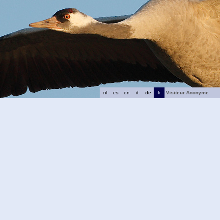
nl
es
en
it
de
fr
Visiteur Anonyme