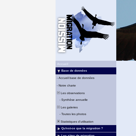
Accueil
Base de données
-
Accueil base de données
-
Notre charte
Les observations
-
Synthèse annuelle
Les galeries
-
Toutes les photos
Statistiques d'utilisation
Qu'est-ce que la migration ?
Les sites de migration