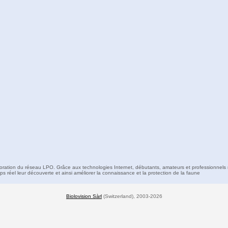
boration du réseau LPO. Grâce aux technologies Internet, débutants, amateurs et professionnels 
s réel leur découverte et ainsi améliorer la connaissance et la protection de la faune
Biolovision Sàrl
(Switzerland), 2003-2026