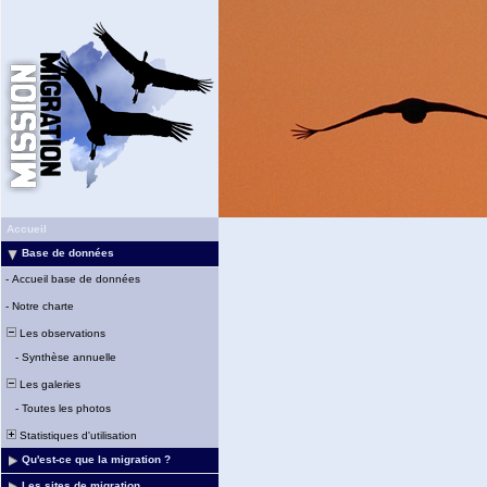
Accueil
Base de données
-
Accueil base de données
-
Notre charte
Les observations
-
Synthèse annuelle
Les galeries
-
Toutes les photos
Statistiques d'utilisation
Qu'est-ce que la migration ?
Les sites de migration