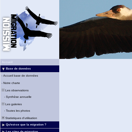
Accueil
Base de données
-
Accueil base de données
-
Notre charte
Les observations
-
Synthèse annuelle
Les galeries
-
Toutes les photos
Statistiques d'utilisation
Qu'est-ce que la migration ?
Les sites de migration