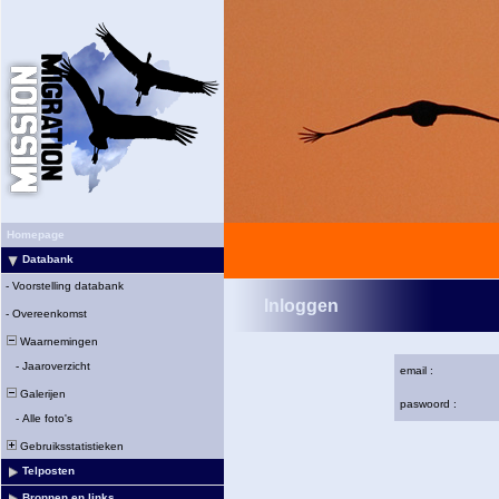
Homepage
Databank
-
Voorstelling databank
Inloggen
-
Overeenkomst
Waarnemingen
-
Jaaroverzicht
email :
Galerijen
paswoord :
-
Alle foto's
Gebruiksstatistieken
Telposten
Bronnen en links