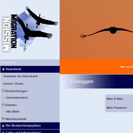
Startseite
Um auf d
Datenbank
-
Startseite der Datenbank
Einloggen
-
Unsere Charta
Beobachtungen
-
Jahresübersicht
Mein E-Mail :
Galerien
Mein Passwort :
-
Alle Bilder
Websitestatistik
Die Beobachtungsplätze
Links und Informationen