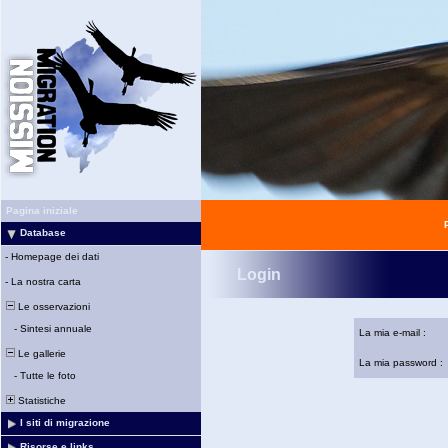
Pagina iniziale
Database
-
Homepage dei dati
Login
-
La nostra carta
Le osservazioni
-
Sintesi annuale
La mia e-mail :
Le gallerie
La mia password :
-
Tutte le foto
Statistiche
I siti di migrazione
Risorse e links