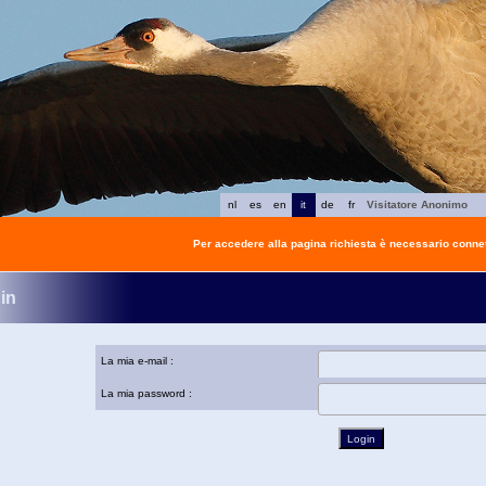
nl
es
en
it
de
fr
Visitatore Anonimo
Per accedere alla pagina richiesta è necessario connet
in
La mia e-mail :
La mia password :