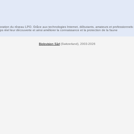
boration du réseau LPO. Grâce aux technologies Internet, débutants, amateurs et professionnels 
s réel leur découverte et ainsi améliorer la connaissance et la protection de la faune
Biolovision Sàrl
(Switzerland), 2003-2026