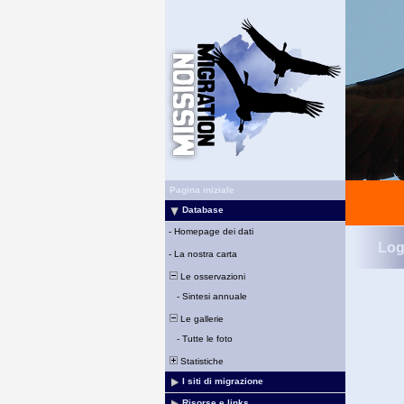
Pagina iniziale
Database
-
Homepage dei dati
Log
-
La nostra carta
Le osservazioni
-
Sintesi annuale
Le gallerie
-
Tutte le foto
Statistiche
I siti di migrazione
Risorse e links