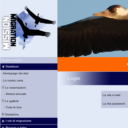
Pagina iniziale
Database
-
Homepage dei dati
Login
-
La nostra carta
Le osservazioni
-
Sintesi annuale
La mia e-mail :
Le gallerie
La mia password :
-
Tutte le foto
Statistiche
I siti di migrazione
Risorse e links